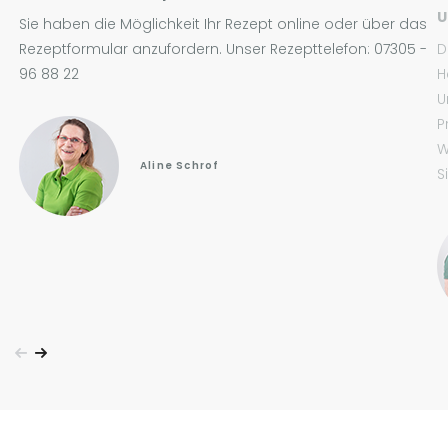
U
Sie haben die Möglichkeit Ihr Rezept online oder über das
Rezeptformular anzufordern. Unser Rezepttelefon: 07305 -
D
96 88 22
H
U
P
W
Aline Schrof
S