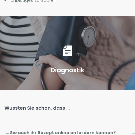
unblutiges Schröpfen
“
Diagnostik
Wussten Sie schon, dass …
… Sie auch ihr Rezept online anfordern können?
…